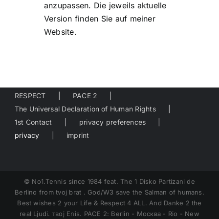
anzupassen. Die jeweils aktuelle
Version finden Sie auf meiner
Website.
RESPECT
PACE 2
The Universal Declaration of Human Rights
1st Contact
privacy preferences
privacy
imprint
© No1.Tennis since 1984 feat. The 1 Disko Partizani de
Berlino from tvoj brat . God/W3 save the Salman of humans.
Best wishes 2 your Life & Respect 4 ALL. And Danke 2 the
real Ljudi. твој Enis. PACE 2: Berlin - Москва - Rio - New